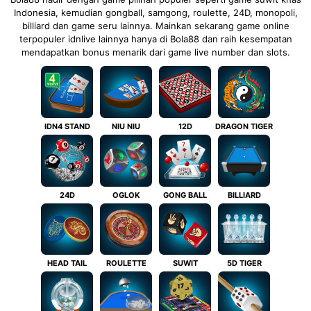
Indonesia, kemudian gongball, samgong, roulette, 24D, monopoli,
billiard dan game seru lainnya. Mainkan sekarang game online
terpopuler idnlive lainnya hanya di Bola88 dan raih kesempatan
mendapatkan bonus menarik dari game live number dan slots.
IDN4 STAND
NIU NIU
12D
DRAGON TIGER
24D
OGLOK
GONG BALL
BILLIARD
HEAD TAIL
ROULETTE
SUWIT
5D TIGER