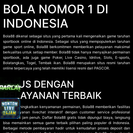
BOLA NOMOR 1 DI
INDONESIA
Bola88
dikenal sebagai situs yang pertama kali mengenalkan game taruhan
sportbook online di Indonesia. Sebagai situs yang mempopulerkan taruhan
game sport online, Bola88 berkomitmen memberikan pelayanan maksimal
berkualitas untuk setiap member. Bola88 tidak hanya menyajikan permainan
sportbook, ada juga game Poker, Live Casino, Idnlive, Slots, E-sports,
Bolatangkas, Togel, Tembak ikan. Bola88 merupakan situs resmi taruhan
online terpercaya yang telah memiliki lisensi resmi dari PAGCOR.
SITUS DENGAN
PELAYANAN TERBAIK
Untuk meningkatkan kenyamanan permainan, Bola88 memberikan fasilitas
berupa layanan livechat interaktif dengan customer service profesional
selama 24 jam penuh. Daftar Bola88 gratis tidak dipungut biaya, langsung
bisa memainkan semua game terbaik pilihan paling populer di Indonesia.
Berbagai metode pembayaran hadir untuk kemudahan proses deposit dan