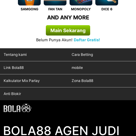
SAMGONG
FAN TAN
MONOPOLY
DICE 6
AND ANY MORE
Main Sekarang
Belum Punya Akun!
Daftar Gratis!
Tentang kami
Cara Betting
Link Bola88
mobile
Kalkulator Mix Parlay
Zona Bola88
Anti Blokir
BOLA88 AGEN JUDI